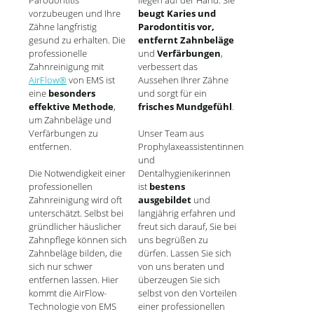
vorzubeugen und Ihre
beugt Karies und
Zähne langfristig
Parodontitis vor,
gesund zu erhalten. Die
entfernt Zahnbeläge
professionelle
und
Verfärbungen
,
Zahnreinigung mit
verbessert das
AirFlow®
von EMS ist
Aussehen Ihrer Zähne
eine
besonders
und sorgt für ein
effektive Methode
,
frisches Mundgefühl
.
um Zahnbeläge und
Verfärbungen zu
Unser Team aus
entfernen.
Prophylaxeassistentinnen
und
Die Notwendigkeit einer
Dentalhygienikerinnen
professionellen
ist
bestens
Zahnreinigung wird oft
ausgebildet
und
unterschätzt. Selbst bei
langjährig erfahren und
gründlicher häuslicher
freut sich darauf, Sie bei
Zahnpflege können sich
uns begrüßen zu
Zahnbeläge bilden, die
dürfen. Lassen Sie sich
sich nur schwer
von uns beraten und
entfernen lassen. Hier
überzeugen Sie sich
kommt die AirFlow-
selbst von den Vorteilen
Technologie von EMS
einer professionellen