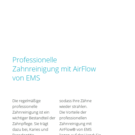
Professionelle
Zahnreinigung mit AirFlow
von EMS
Die regelmäßige
sodass Ihre Zähne
professionelle
wieder strahlen.
Zahnreinigung ist ein
Die Vorteile der
wichtiger Bestandteil der
professionellen
Zahnpflege. Sie trägt
Zahnreinigung mit
dazu bei, Karies und
AirFlow® von EMS
Parodontitis
liegen auf der Hand: Sie