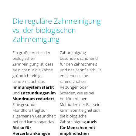
Die reguläre Zahnreinigung
vs. der biologischen
Zahnreinigung
Ein großer Vorteil der
Zahnreinigung
biologischen
besonders schonend
Zahnreinigung ist, dass
für den Zahnschmelz
sie nicht nur die Zähne
und das Zahnfleisch. Es
gründlich reinigt,
entstehen keine
sondern auch das
schmerzhaften
Immunsystem stärkt
Reizungen oder
und
Entzündungen im
Schäden, wie es bei
Mundraum reduziert
.
herkömmlichen
Eine gesunde
Methoden der Fall sein
Mundflora trägt zur
kann. Somit eignet sich
allgemeinen Gesundheit
die biologische
bei und kann sogar das
Zahnreinigung
auch
Risiko für
für Menschen mit
Herzerkrankungen
empfindlichen