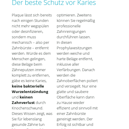
Der beste Schutz vor Karies
Plaque lässt sich bereits
optimieren. Zweitens
nach einigen Stunden
können Sie regelmäßig
nicht mehr wegspülen
professionelle
oder desinfizieren,
Zahnreinigungen
sondern muss
durchführen lassen.
mechanisch – also per
In diesen
Zahnbürste – entfernt
Prophylaxesitzungen
werden. Würde es dem
werden weiche und
Menschen gelingen,
harte Beläge entfernt,
diese Beläge beim
inklusive aller
Zähneputzen immer
Verfärbungen. Danach
komplett zu entfernen,
werden die
gäbe es keine Karies,
Zahnoberflächen poliert
keine bakterielle
und versiegelt. Nur eine
Wurzelentzündung
glatte und saubere
und
keinen
Oberfläche kann dann
Zahnverlust
durch
zu Hause wieder
Knochenschwund.
effizient und sinnvoll mit
Dieses Wissen zeigt, was
einer Zahnbürste
Sie für lebenslang
gereinigt werden. Der
gesunde Zähne tun
Erfolg ist sichtbar und