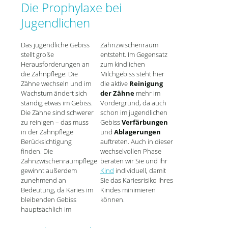
Die Prophylaxe bei
Jugendlichen
Das jugendliche Gebiss
Zahnzwischenraum
stellt große
entsteht. Im Gegensatz
Herausforderungen an
zum kindlichen
die Zahnpflege: Die
Milchgebiss steht hier
Zähne wechseln und im
die aktive
Reinigung
Wachstum ändert sich
der Zähne
mehr im
ständig etwas im Gebiss.
Vordergrund, da auch
Die Zähne sind schwerer
schon im jugendlichen
zu reinigen – das muss
Gebiss
Verfärbungen
in der Zahnpflege
und
Ablagerungen
Berücksichtigung
auftreten. Auch in dieser
finden. Die
wechselvollen Phase
Zahnzwischenraumpflege
beraten wir Sie und Ihr
gewinnt außerdem
Kind
individuell, damit
zunehmend an
Sie das Kariesrisiko Ihres
Bedeutung, da Karies im
Kindes minimieren
bleibenden Gebiss
können.
hauptsächlich im