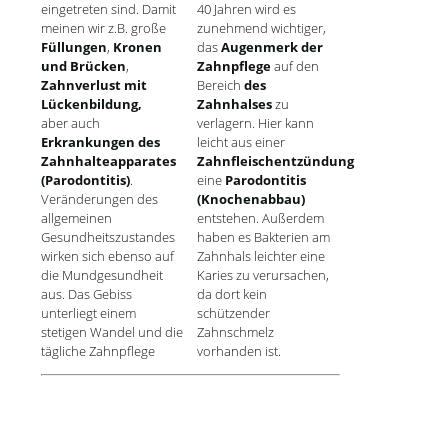
eingetreten sind. Damit
40 Jahren wird es
meinen wir z.B. große
zunehmend wichtiger,
Füllungen
,
Kronen
das
Augenmerk der
und Brücken
,
Zahnpflege
auf den
Zahnverlust mit
Bereich
des
Lückenbildung,
Zahnhalses
zu
aber auch
verlagern. Hier kann
Erkrankungen des
leicht aus einer
Zahnhalteapparates
Zahnfleischentzündung
(Parodontitis)
.
eine
Parodontitis
Veränderungen des
(Knochenabbau)
allgemeinen
entstehen. Außerdem
Gesundheitszustandes
haben es Bakterien am
wirken sich ebenso auf
Zahnhals leichter eine
die Mundgesundheit
Karies zu verursachen,
aus. Das Gebiss
da dort kein
unterliegt einem
schützender
stetigen Wandel und die
Zahnschmelz
tägliche Zahnpflege
vorhanden ist.