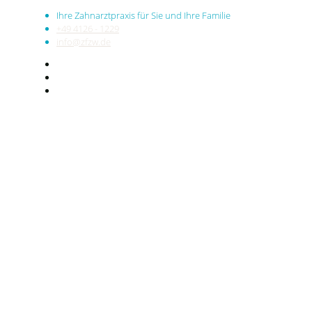
Ihre Zahnarztpraxis für Sie und Ihre Familie
+49 4126 - 1229
info@zfzw.de
Karriere
Direkt Kontakt aufnehmen