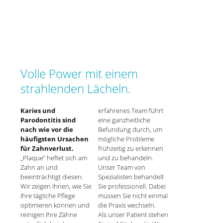
Volle Power mit einem
strahlenden Lächeln.
Karies und
erfahrenes Team führt
Parodontitis sind
eine ganzheitliche
nach wie vor die
Befundung durch, um
häufigsten Ursachen
mögliche Probleme
für Zahnverlust.
frühzeitig zu erkennen
„Plaque“ heftet sich am
und zu behandeln.
Zahn an und
Unser Team von
beeinträchtigt diesen.
Spezialisten behandelt
Wir zeigen Ihnen, wie Sie
Sie professionell. Dabei
Ihre tägliche Pflege
müssen Sie nicht einmal
optimieren können und
die Praxis wechseln.
reinigen Ihre Zähne
Als unser Patient stehen